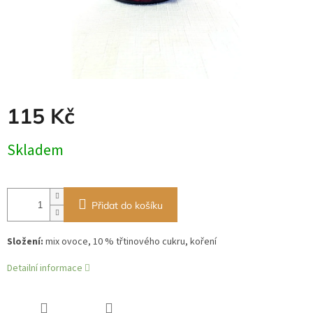
115 Kč
Měrná
Skladem
cena:
Přidat do košíku
Složení:
mix ovoce, 10 % třtinového cukru, koření
Detailní informace