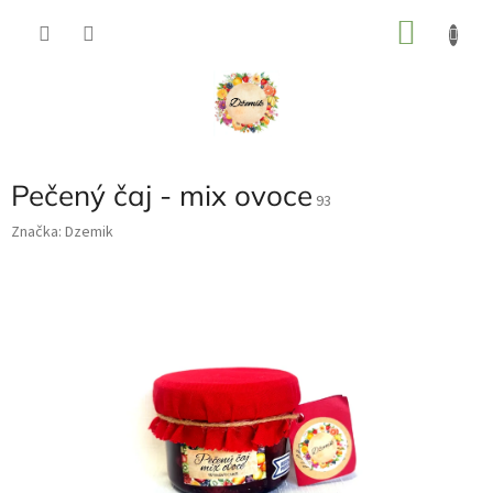
Přejít
NÁKU
na
obsah
KOŠÍK
Pečený čaj - mix ovoce
93
Značka:
Dzemik